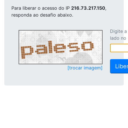
Para liberar o acesso
do IP
216.73.217.150
,
responda ao desafio abaixo.
Digite 
lado no
[trocar imagem]